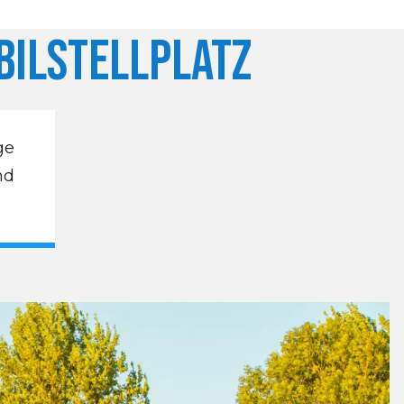
ilstellplatz
ge
nd