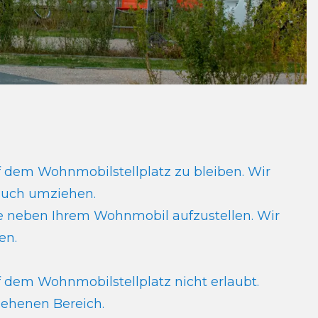
f dem Wohnmobilstellplatz zu bleiben. Wir
 auch umziehen.
elte neben Ihrem Wohnmobil aufzustellen. Wir
en.
f dem Wohnmobilstellplatz nicht erlaubt.
sehenen Bereich.