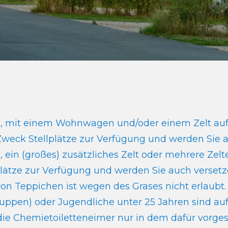
ubt, mit einem Wohnwagen und/oder einem Zelt au
Zweck Stellplätze zur Verfügung und werden Sie
bt, ein (großes) zusätzliches Zelt oder mehrere Z
plätze zur Verfügung und werden Sie auch versetz
n Teppichen ist wegen des Grases nicht erlaubt.
ruppen) oder Jugendliche unter 25 Jahren sind au
e die Chemietoiletteneimer nur in dem dafür vorge