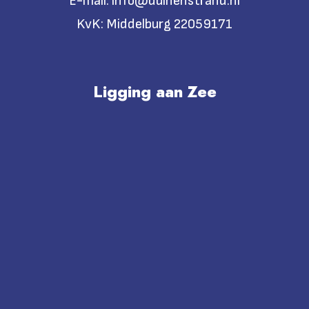
E-mail:
info@duinenstrand.nl
KvK:
Middelburg 22059171
Ligging aan Zee