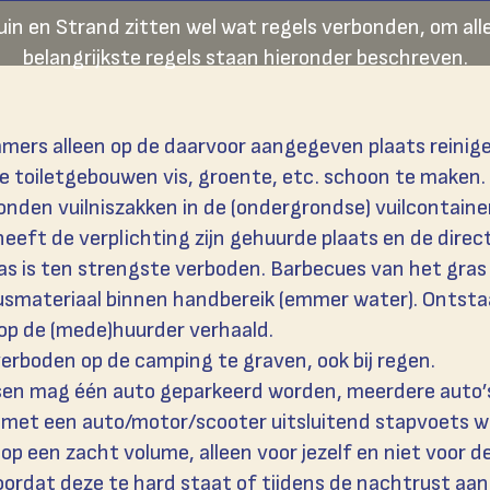
uin en Strand zitten wel wat regels verbonden, om alle
belangrijkste regels staan hieronder beschreven.
ers alleen op de daarvoor aangegeven plaats reinige
de toiletgebouwen vis, groente, etc. schoon te maken.
onden vuilniszakken in de (ondergrondse) vuilcontainer
eeft de verplichting zijn gehuurde plaats en de dire
s is ten strengste verboden. Barbecues van het gras af
lusmateriaal binnen handbereik (emmer water). Ontst
op de (mede)huurder verhaald.
 verboden op de camping te graven, ook bij regen.
tsen mag één auto geparkeerd worden, meerdere auto’s 
met een auto/motor/scooter uitsluitend stapvoets w
op een zacht volume, alleen voor jezelf en niet voor d
rdat deze te hard staat of tijdens de nachtrust aan 