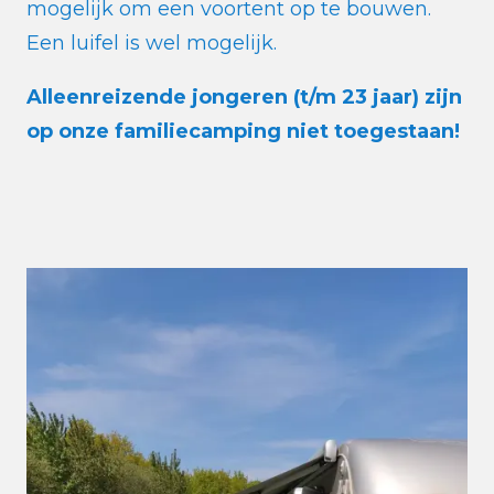
mogelijk om een voortent op te bouwen.
Een luifel is wel mogelijk.
Alleenreizende jongeren (t/m 23 jaar) zijn
op onze familiecamping niet toegestaan!