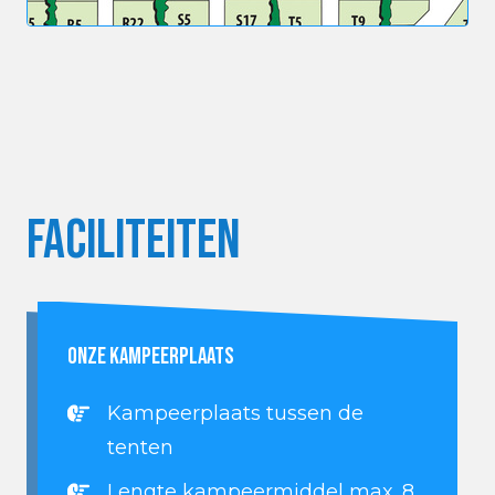
Faciliteiten
ONZE KAMPEERPLAATS
Kampeerplaats tussen de
tenten
Lengte kampeermiddel max. 8