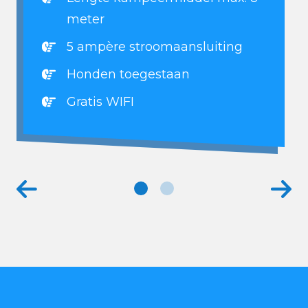
meter
5 ampère stroomaansluiting
Honden toegestaan
Gratis WIFI