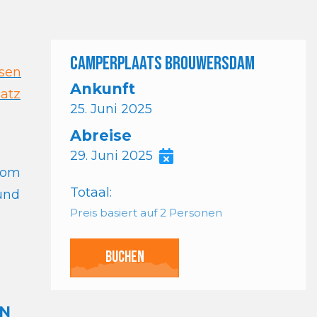
Camperplaats Brouwersdam
isen
Ankunft
atz
25. Juni 2025
Abreise
29. Juni 2025
trom
Totaal:
 und
Preis basiert auf 2 Personen
Buchen
EN