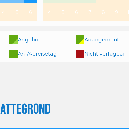
4
5
6
4
5
6
7
8
9
Angebot
Arrangement
An-/Abreisetag
Nicht verfügbar
lattegrond