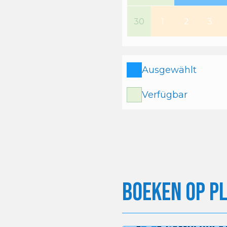
30
1
2
3
Ausgewählt
Verfügbar
Boeken op P