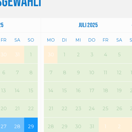
sgewählt
25
Juli
2025
FR
SA
SO
MO
DI
MI
DO
FR
SA
30
31
1
30
1
2
3
4
5
6
7
8
7
8
9
10
11
12
13
14
15
14
15
16
17
18
19
20
21
22
21
22
23
24
25
26
27
28
29
28
29
30
31
1
2