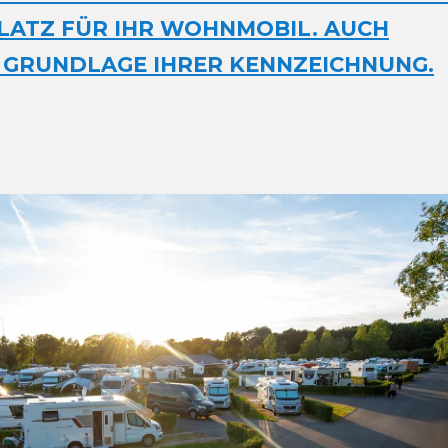
PLATZ FÜR IHR WOHNMOBIL. AUCH
 GRUNDLAGE IHRER KENNZEICHNUNG.