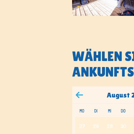
WÄHLEN SI
ANKUNFTS
August
MO
DI
MI
DO
27
28
29
30