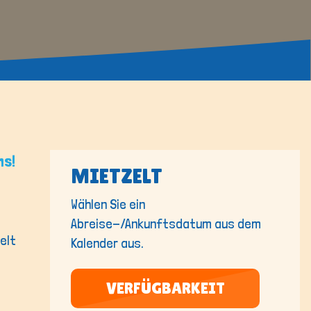
ns!
MIETZELT
Wählen Sie ein
Abreise-/Ankunftsdatum aus dem
elt
Kalender aus.
VERFÜGBARKEIT