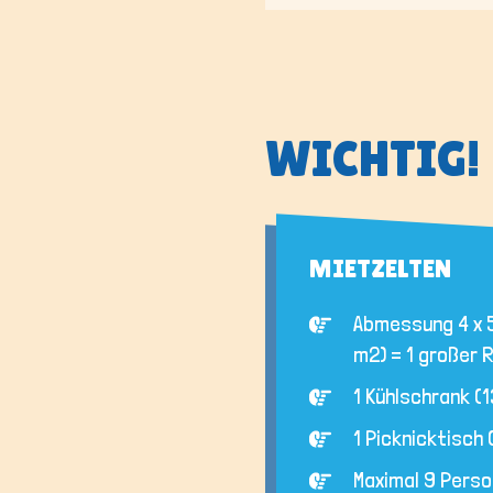
WICHTIG!
MIETZELTEN
Abmessung 4 x 
m2) = 1 großer
1 Kühlschrank (13
1 Picknicktisch 
Maximal 9 Perso