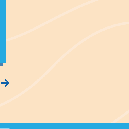
(Matratze nicht erlaubt)
Schlafausrüstung
Licht
Partyzelt (maximal 3 x 3
Meter)