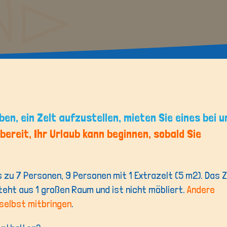
DUIN EN STRAND
Erleben Sie es selbst!
ben, ein Zelt aufzustellen, mieten Sie eines bei u
 bereit, Ihr Urlaub kann beginnen, sobald Sie
s zu 7 Personen, 9 Personen mit 1 Extrazelt (5 m2). Das Z
teht aus 1 großen Raum und ist nicht möbliert.
Andere
selbst mitbringen
.