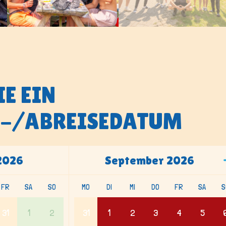
E EIN
-/ABREISEDATUM
2026
September
2026
FR
SA
SO
MO
DI
MI
DO
FR
SA
S
31
1
2
31
1
2
3
4
5