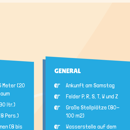
GENERAL
5 Meter (20
Ankunft am Samstag
 Raum
Felder P, R, S, T, W und Z
0 ltr.)
Große Stellplätze (80-
(8 Pers.)
100 m2)
nen (8 bis
Wasserstelle auf dem