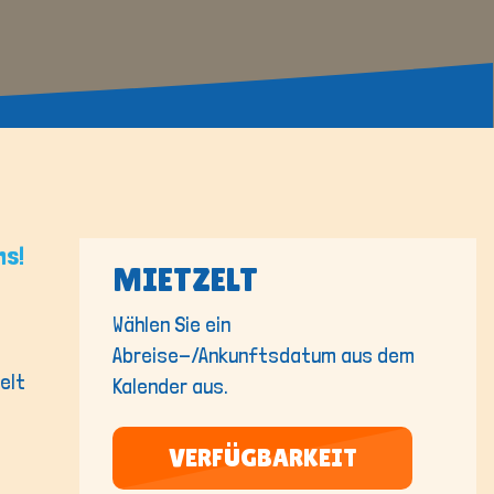
ns!
MIETZELT
Wählen Sie ein
Abreise-/Ankunftsdatum aus dem
elt
Kalender aus.
VERFÜGBARKEIT