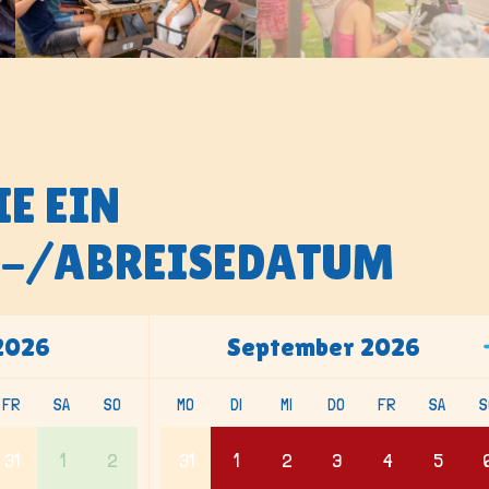
E EIN
-/ABREISEDATUM
2026
September
2026
FR
SA
SO
MO
DI
MI
DO
FR
SA
S
31
1
2
31
1
2
3
4
5