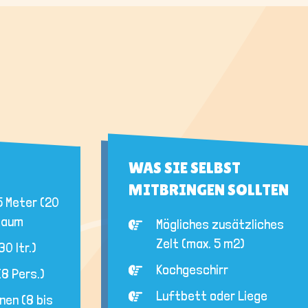
WAS SIE SELBST
MITBRINGEN SOLLTEN
5 Meter (20
 Raum
Mögliches zusätzliches
Zelt (max. 5 m2)
0 ltr.)
Kochgeschirr
(8 Pers.)
Luftbett oder Liege
nen (8 bis