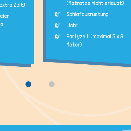
(Matratze nicht erlaubt)
extra Zelt)
Schlafausrüstung
reier
co
Licht
Partyzelt (maximal 3 x 3
Meter)