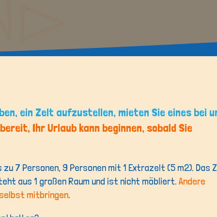
DUIN EN STRAND
Erleben Sie es selbst!
ben, ein Zelt aufzustellen, mieten Sie eines bei u
 bereit, Ihr Urlaub kann beginnen, sobald Sie
s zu 7 Personen, 9 Personen mit 1 Extrazelt (5 m2). Das Z
teht aus 1 großen Raum und ist nicht möbliert.
Andere
selbst mitbringen
.