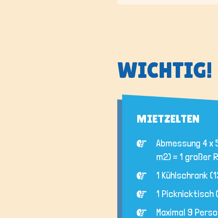
WICHTIG!
MIETZELTEN
Abmessung 4 x 
m2) = 1 großer
1 Kühlschrank (13
1 Picknicktisch 
Maximal 9 Perso