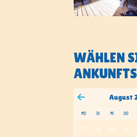
WÄHLEN SI
ANKUNFTS
August
MO
DI
MI
DO
27
28
29
30